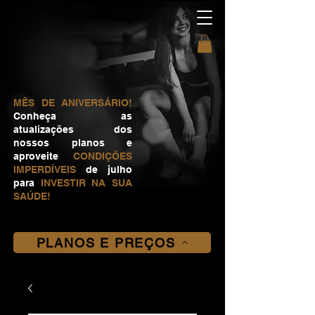
MÊS DE ANIVERSÁRIO!
Conheça as
atualizações dos
nossos planos e
aproveite
CONDIÇÕES
IMPERDÍVEIS
de julho
para
INVESTIR NA SUA
SAÚDE!
PLANOS E PREÇOS