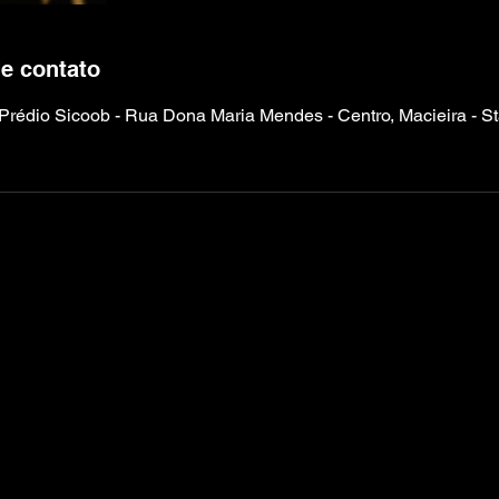
e contato
Prédio Sicoob - Rua Dona Maria Mendes - Centro, Macieira - St
© 2023 Turco's Academia - Todos os direitos reservados
Rua Dona Maria Mendes, 387, Centro, Macieira-SC
CNPJ:
29.364.020/0001-2
3 -
turcosacademia@gmail.com
Telefone: (49) 999742949 ou (49) 999332203
de Privacidade
Política de Troca, Devolução e
Termos e