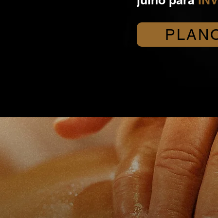
julho para
INV
PLAN